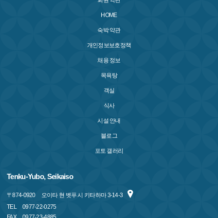
회원 약관
HOME
숙박 약관
개인정보보호정책
채용 정보
목욕탕
객실
식사
시설 안내
블로그
포토 갤러리
Tenku-Yubo, Seikaiso
〒
874-0920
오이타 현 벳푸 시 키타하마 3-14-3
TEL
0977-22-0275
FAX
0977-23-4885