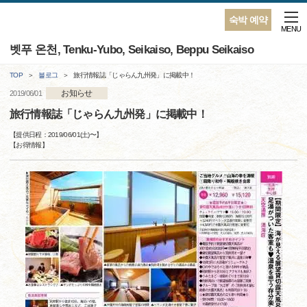
숙박 예약
MENU
벳푸 온천, Tenku-Yubo, Seikaiso, Beppu Seikaiso
TOP
블로그
旅行情報誌「じゃらん九州発」に掲載中！
お知らせ
2019/06/01
旅行情報誌「じゃらん九州発」に掲載中！
【提供日程：
2019/06/01(土)
〜】
【
お得情報
】