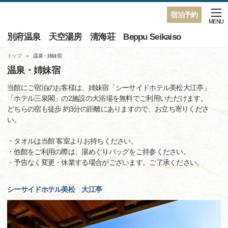
宿泊予約
MENU
別府温泉 天空湯房 清海荘 Beppu Seikaiso
トップ
温泉・姉妹宿
温泉・姉妹宿
当館にご宿泊のお客様は、姉妹宿「シーサイドホテル美松大江亭」
「ホテル三泉閣」の2施設の大浴場を無料でご利用いただけます。
どちらの宿も徒歩 約3分の距離にありますので、お立ち寄りくださ
い。
・タオルは当館 客室よりお持ちください。
・他館をご利用の際は、湯めぐりバッグをご持参ください。
・予告なく変更・休業する場合がございます。ご了承ください。
シーサイドホテル美松 大江亭