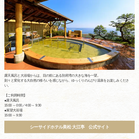
露天風呂と大浴場からは、目の前にある別府湾の大きな海を一望。
刻々と変化する大自然の移ろいを感じながら、ゆっくりのんびり温泉をお楽しみくださ
い。
【ご利用時間】
●露天風呂
15:00 ～ 0:00／4:00 ～ 9:30
●展望大浴場
15:00 ～ 9:30
シーサイドホテル美松 大江亭 公式サイト